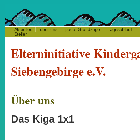
Aktuelles
über uns
päda.
Grundzüge
Tagesablauf
Stellen
Elterninitiative Kinderg
Siebengebirge e.V.
Über uns
Das Kiga 1x1