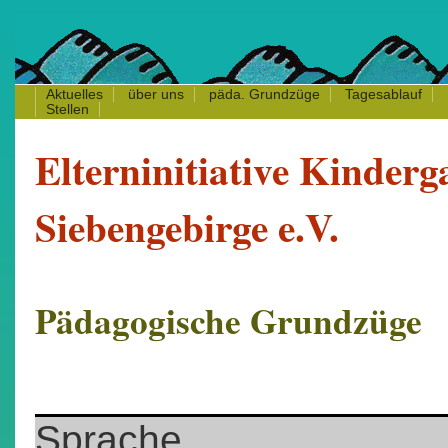
Aktuelles
über uns
päda.
Grundzüge
Tagesablauf
Stellen
Elterninitiative Kinderg
Siebengebirge e.V.
Pädagogische Grundzüge
Sprache