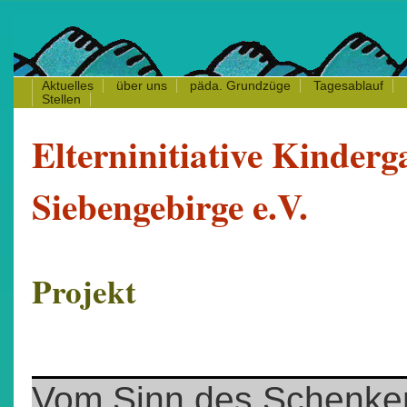
Aktuelles
über uns
päda.
Grundzüge
Tagesablauf
Stellen
Elterninitiative Kinderg
Siebengebirge e.V.
Projekt
Vom Sinn des Schenke