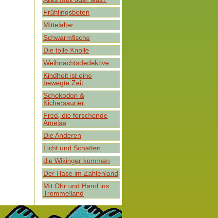
Frühlingsboten
Mittelalter
Schwarmfische
Die tolle Knolle
Weihnachtsdedektive
Kindheit ist eine
bewegte Zeit
Schokodon &
Kichersaurier
Fred, die forschende
Ameise
Die Anderen
Licht und Schatten
die Wikinger kommen
Der Hase im Zahlenland
Mit Ohr und Hand ins
Trommelland