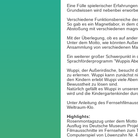
Eine Fülle spielerischer Erfahrunge
Grundwissen wird nebenbei erworbe
Verschiedene Funktionsbereiche des
So gab es ein Magnetlabor, in dem
Abstoßung mit verschiedenen magne
Mit der Überlegung, ob es auf ander
Unter dem Motto, wie könnten Außeri
Ansammlung von verschiedenen Mater
Ein weiterer großer Schwerpunkt in
Sprachförderprogramm "Wuppis Aben
Wuppi, der Außerirdische, besucht 
zu erlernen. Wuppi kann zunächst n
den Kindern erlebt Wuppi viele Abe
Bewusstheit zu lösen sind.
Natürlich gefällt es Wuppi in unser
wird und die Kindergartenkinder dur
Unter Anleitung des Fernsehfilmauss
Weltraum-Klo.
Highlights:
Rosenmontagszug unter dem Motto 
Ausflug ins Deutsche Museum Projek
Filmausschnitte im Fernsehen zum 
Computerspiel von Löwenzahn Nr. 4