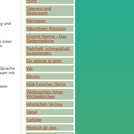
Huhn
Toleranz und
Anderssein
Klimatage
ng und
Waschbaer Raccoon
Unsere Heimat - Das
Siebengebirge
s einer
n.
Nahrhaft, schmackhaft,
ausgewogen.
Du spinnst ja wohl.
 Sprache
Wir
nsam mit
Bienen
Müll-Forscher Olchis
sein
Weihnachten hinter
Wichteltürchen
Würmchen Vermes
Vogel
Gefühle
Wünsch dir was