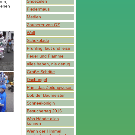
Snoezelen
hen,
genen
Fledermaus
Medien
Zauberer von OZ
Wolf
Schokolade
Frühling, laut und leise
Feuer und Flamme
alles haben, nie genug
Große Schritte
Dschungel
Printi das Zeitungwesen
Bob der Baumeister
Schneekönigin
Besuchertag 2016
Was Hände alles
können
Wenn der Himmel