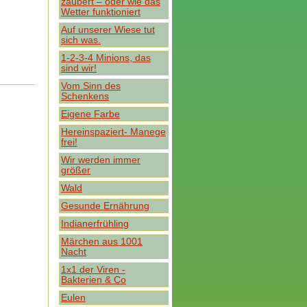
zaubert – oder wie das
Wetter funktioniert
Auf unserer Wiese tut
sich was.
1-2-3-4 Minions, das
sind wir!
Vom Sinn des
Schenkens
Eigene Farbe
Hereinspaziert- Manege
frei!
Wir werden immer
größer
Wald
Gesunde Ernährung
Indianerfrühling
Märchen aus 1001
Nacht
1x1 der Viren -
Bakterien & Co
Eulen