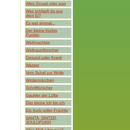
Alles Grusel oder was
Was schlüpft da aus
dem Ei?
Es war einmal...
Der kleine Kürbis
Pumkin
Weihnachten
Weltraumforscher
Gesund oder Krank
Wasser
Vom Schaf zur Wolle
Wintermärchen
Schriftforscher
Gaukler der Lüfte
Das kleine Ich bin ich
Ein Korb voller Früchte
SANTA, SINTER,
JOULUPUKKI
Alles Müll oder was?