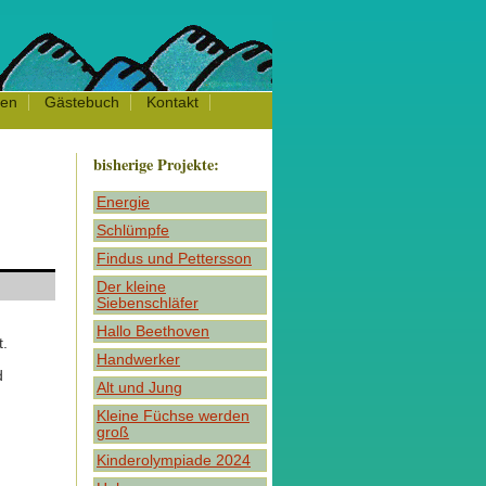
men
Gästebuch
Kontakt
bisherige Projekte:
Energie
Schlümpfe
Findus und Pettersson
Der kleine
Siebenschläfer
Hallo Beethoven
t.
Handwerker
d
Alt und Jung
Kleine Füchse werden
groß
Kinderolympiade 2024