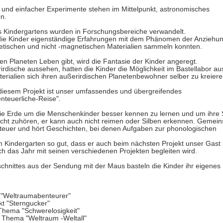
n und einfacher Experimente stehen im Mittelpunkt, astronomisches
n.
 Kindergartens wurden in Forschungsbereiche verwandelt.
 die Kinder eigenständige Erfahrungen mit dem Phänomen der Anziehu
tischen und nicht -magnetischen Materialien sammeln konnten.
en Planeten Leben gibt, wird die Fantasie der Kinder angeregt.
rdische aussehen, hatten die Kinder die Möglichkeit im Bastellabor au
ialien sich ihren außerirdischen Planetenbewohner selber zu kreiere
 diesem Projekt ist unser umfassendes und übergreifendes
teuerliche-Reise".
die Erde um die Menschenkinder besser kennen zu lernen und um ihre
icht zuhören, er kann auch nicht reimen oder Silben erkennen. Gemei
nteuer und hört Geschichten, bei denen Aufgaben zur phonologischen
em Kindergarten so gut, dass er auch beim nächsten Projekt unser Gast 
ch das Jahr mit seinen verschiedenen Projekten begleiten wird.
chnittes aus der Sendung mit der Maus basteln die Kinder ihr eigenes
"Weltraumabenteurer"
t "Sterngucker"
Thema "Schwerelosigkeit"
 Thema "Weltraum -Weltall"